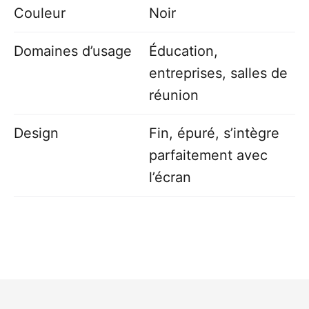
Couleur
Noir
Domaines d’usage
Éducation,
entreprises, salles de
réunion
Design
Fin, épuré, s’intègre
parfaitement avec
l’écran
Reviews
Produit
MAXHUB Slide
Blackboards（2PCS），Length 1.1m
There are no reviews yet.