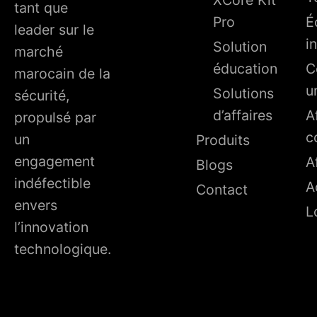
tant que
Pro
É
leader sur le
i
Solution
marché
éducation
C
marocain de la
u
Solutions
sécurité,
d’affaires
A
propulsé par
c
un
Produits
engagement
A
Blogs
indéfectible
A
Contact
envers
L
l’innovation
technologique.