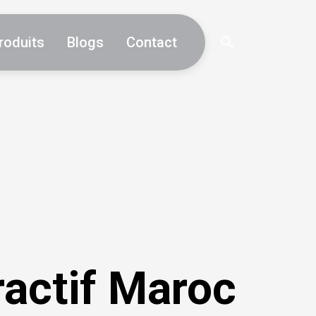
roduits
Blogs
Contact
ractif Maroc