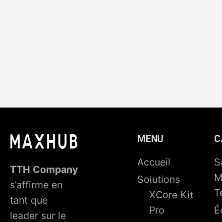
MENU
C
Accueil
S
TTH Company
M
Solutions
s’affirme en
T
XCore Kit
tant que
Pro
É
leader sur le