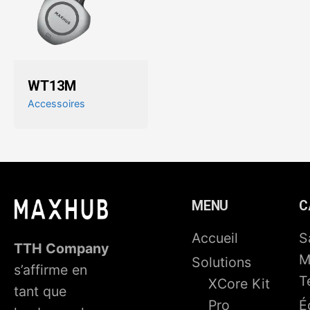
WT13M
Accessoires
MENU
C
Accueil
S
TTH Company
M
Solutions
s’affirme en
T
XCore Kit
tant que
Pro
É