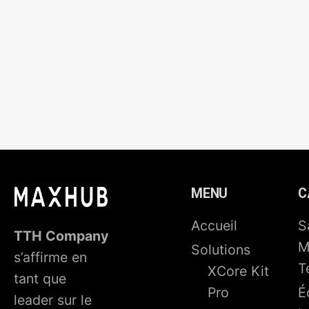
MENU
C
Accueil
S
TTH Company
M
Solutions
s’affirme en
T
XCore Kit
tant que
Pro
É
leader sur le