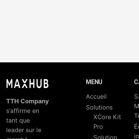
MENU
C
Accueil
S
TTH Company
M
Solutions
s’affirme en
T
XCore Kit
tant que
Pro
É
leader sur le
i
Solution