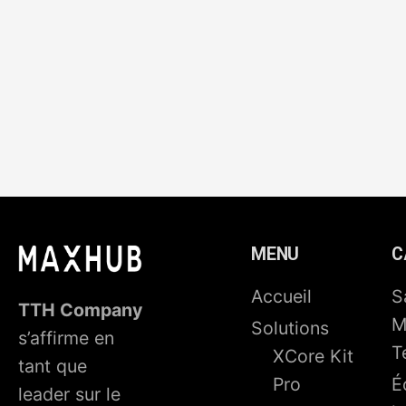
MENU
C
Accueil
S
TTH Company
M
Solutions
s’affirme en
T
XCore Kit
tant que
Pro
É
leader sur le